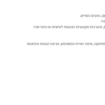
ם, נתונים כספיים.
יר.
, והערכות מקצועיות הנוגעות לאישיות או נתוני שכר.
ות (Cookies), תגיות (Tags), Web Beacons וכלי ניתוח כגון Google Analytics לצורך תפעול, תחזוקה, שיפור חוויית המשתמש, מניעת הונאות והתאמת