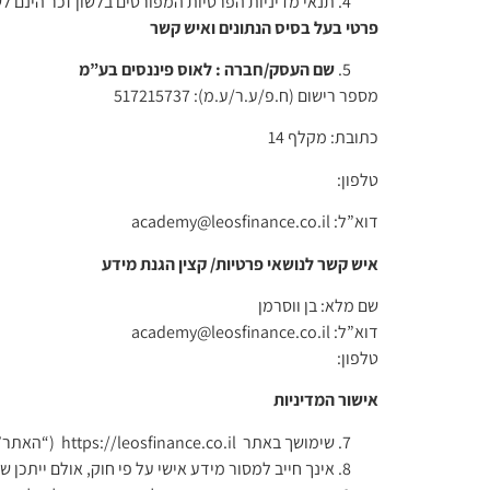
תנאי מדיניות הפרטיות המפורטים בלשון זכר הינם לש
פרטי בעל בסיס הנתונים ואיש קשר
שם העסק/חברה : לאוס פיננסים בע”מ
מספר רישום (ח.פ/ע.ר/ע.מ): 517215737
כתובת: מקלף 14
טלפון:
דוא”ל: academy@leosfinance.co.il
איש קשר לנושאי פרטיות/ קצין הגנת מידע
שם מלא: בן ווסרמן
דוא”ל: academy@leosfinance.co.il
טלפון:
אישור המדיניות
שימושך באתר https://leosfinance.co.il (“האתר”), לרבות הרשמה, גלישה או מסירת מידע, מהווה אישור והסכמה למדיניות זו.
אינך חייב למסור מידע אישי על פי חוק, אולם ייתכן 