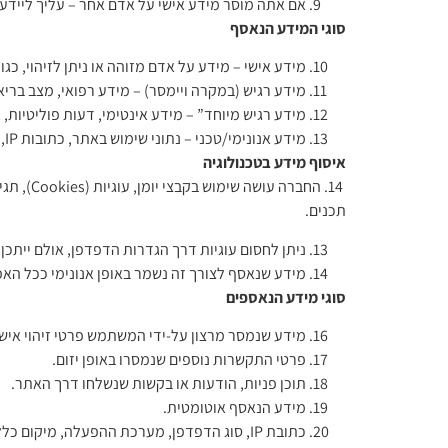
אם אתה מוסר מידע אישי על אדם אחר – עליך ליידע 
סוגי המידע הנאסף
מידע אישי – מידע על אדם מזוהה או ניתן לזיהוי, כגו
מידע רגיש (במקרה ויימסר) – מידע רפואי, מצב בריא
מידע רגיש מיוחד” – מידע אינטימי, דעות פוליטיות, א
מידע אנונימי/טכני – נתוני שימוש באתר, כתובות IP, סוגי דפדפנים, עוגיות, מיקום כללי, קליקים, משך זמן באתר.
איסוף מידע בטכנולוגיה
תכנים.
ניתן לחסום עוגיות דרך הגדרות הדפדפן, אולם ייתכן 
מידע שנאסף לצורך זה נשמר באופן אנונימי ככל הא
סוגי מידע הנאספים
מידע שנמסר מרצון על-ידי המשתמש פרטי זיהוי אישיים
פרטי התקשרות נוספים שנמסרו באופן יזום.
תוכן פניות, הודעות או בקשות שנשלחו דרך האתר.
מידע הנאסף אוטומטית.
כתובת IP, סוג הדפדפן, מערכת ההפעלה, מיקום כללי.