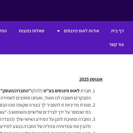
דף בית
אודות לאוס פיננסים
שאלות נפוצות
המלצ
צור קשר
אוגוסט 2025
חברת
לאוס פיננסים בע”מ
(להלן
:”החברה/העסק”
)
המבקרים חשובה לנו מאוד, ואנחנו מחויבים לשמירה 
מטרת מדיניות זו להסביר לך בצורה שקופה מהו הבסי
כפי שנמסר על ידך לצדדים שלישיים והשימוש ב-“עוגי
החברה מחויבת להגן על המידע האישי שלך (כהגדרתו 
ולהבין את עמדותיה ונהליה של החברה בנוגע למידע 