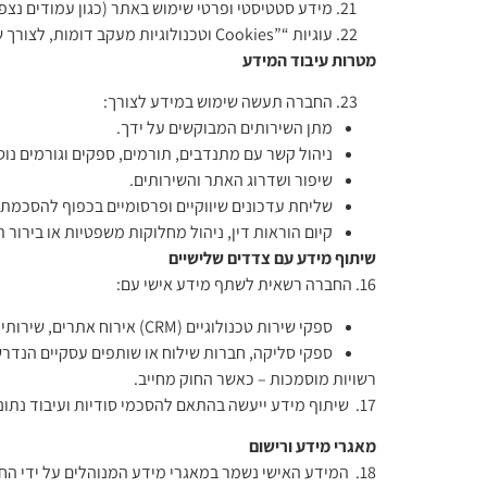
מידע סטטיסטי ופרטי שימוש באתר (כגון עמודים נצפ
עוגיות “”Cookies וטכנולוגיות מעקב דומות, לצורך שיפור חווית המשתמש והתאמת תכנים.
מטרות עיבוד המידע
החברה תעשה שימוש במידע לצורך:
מתן השירותים המבוקשים על ידך.
ניהול קשר עם מתנדבים, תורמים, ספקים וגורמים נוס
שיפור ושדרוג האתר והשירותים.
שליחת עדכונים שיווקיים ופרסומיים בכפוף להסכמתך
קיום הוראות דין, ניהול מחלוקות משפטיות או בירור ת
שיתוף מידע עם צדדים שלישיים
16. החברה רשאית לשתף מידע אישי עם:
ספקי שירות טכנולוגיים (CRM) אירוח אתרים, שירותי ענן, מערכות.
ספקי סליקה, חברות שילוח או שותפים עסקיים הנדרש
רשויות מוסמכות – כאשר החוק מחייב.
17. שיתוף מידע ייעשה בהתאם להסכמי סודיות ועיבוד נתונים.
מאגרי מידע ורישום
18. המידע האישי נשמר במאגרי מידע המנוהלים על ידי החברה, הרשומים בפנקס מאגרי המידע ברשות להגנת הפרטיות, ככל שהדבר נדרש על פי דין.