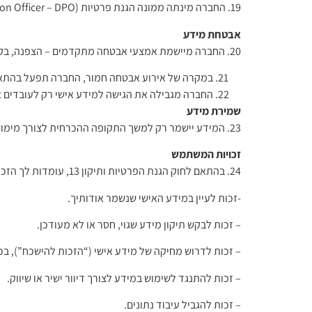
19. החברה מינתה ממונה הגנת פרטיות (Data Protection Officer – DPO) האחראי לפיקוח ועמידה בהוראות החוק.
אבטחת מידע
20. החברה מיישמת אמצעי אבטחה מתקדמים – הצפנה, בקרת גישה, ניטור סייבר, גיבויים.
במקרה של אירוע אבטחה חמור, החברה תפעל בהתאם להוראות תיקון 13 ותדווח לרשות להגנת הפרטיות ולנ
החברה מגבילה את הגישה למידע אישי רק לעובדים או
שמירת מידע
23. המידע יישמר רק למשך התקופה ההכרחית לצורך מימוש מטרות המדיניות.
זכויות המשתמש
24. בהתאם לחוק הגנת הפרטיות ותיקון 13, עומדות לך הזכויות:
-זכות לעיין במידע האישי שנשמר אודותיך.
– זכות לבקש תיקון מידע שגוי, חסר או לא מעודכן.
– זכות לדרוש מחיקה של מידע אישי (“הזכות להישכח”), בכ
– זכות להתנגד לשימוש במידע לצורך דיוור ישיר או שיווק.
– זכות להגביל עיבוד נתונים.