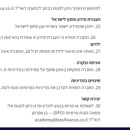
למימוש זכויותיך ניתן לפנות בכתב לכתובת דוא”ל: academy@leosfinance.co.il.
העברת מידע מחוץ לישראל
25. ייתכן שהמידע יישמר בשרתי ענן מחוץ לישראל.
החברה תוודא כי העברת מידע זו עומדת בהוראות הדי
ילדים
27. האתר אינו מיועד לילדים מתחת לגיל 18, והחברה אינה אוספת ביודעין מידע אישי מהם.
אכיפה ובקרה
28. החברה מפקחת באופן שוטף על עמידתה במדיניות זו. תלונות בנושא פרטיות יטופלו באופן מיידי ובשיתוף פעולה עם רשות הגנת הפרטיות ככל שיידרש.
שינויים במדיניות
29. החברה רשאית לעדכן את מדיניות הפרטיות מעת לעת. שינויים מהותיים יפורסמו באתר ויועברו הודעה למשתמשים במידת הצורך.
יצירת קשר
30. לשאלות או פניות בנוגע למדיניות זו ניתן לפנות אל:
ממונה הגנת פרטיות (DPO) –- בן ווסרמן
דוא”ל: academy@leosfinance.co.il